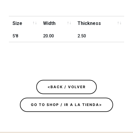
Size
Width
Thickness
Size
Width
Thickness
5'8
20.00
2.50
<BACK / VOLVER
GO TO SHOP / IR A LA TIENDA>